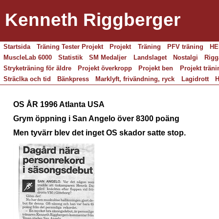
Kenneth Riggberger
Startsida
Träning Tester Projekt
Projekt
Träning
PFV träning
HE
MuscleLab 6000
Statistik
SM Medaljer
Landslaget
Nostalgi
Rigg
Stryketräning för äldre
Projekt överkropp
Projekt ben
Projekt träni
Sträclka och tid
Bänkpress
Marklyft, frivändning, ryck
Lagidrott
H
OS ÅR 1996 Atlanta USA
Grym öppning i San Angelo över 8300 poäng
Men tyvärr blev det inget OS skador satte stop.