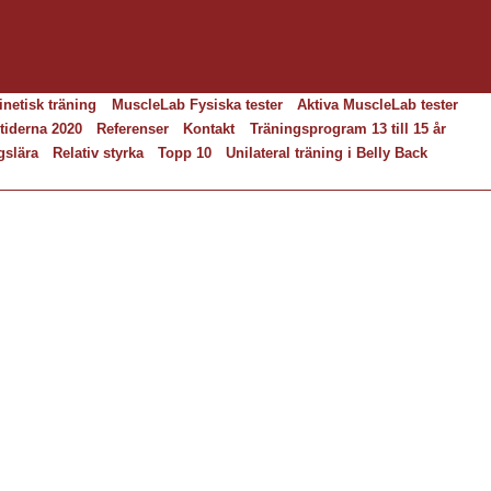
inetisk träning
MuscleLab Fysiska tester
Aktiva MuscleLab tester
tiderna 2020
Referenser
Kontakt
Träningsprogram 13 till 15 år
gslära
Relativ styrka
Topp 10
Unilateral träning i Belly Back