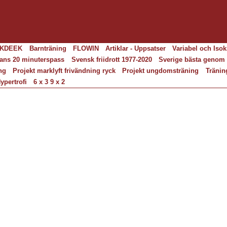
KDEEK
Barnträning
FLOWIN
Artiklar - Uppsatser
Variabel och Isok
ans 20 minuterspass
Svensk friidrott 1977-2020
Sverige bästa genom 
ng
Projekt marklyft frivändning ryck
Projekt ungdomsträning
Tränin
ypertrofi
6 x 3 9 x 2