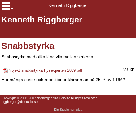
Kenneth Riggberger
Kenneth Riggberger
Snabbstyrka
Snabbstyrka med olika lång vila mellan serierna.
Projekt snabbstyrka Fysexperten 2009.pdf
486 KB
Hur många serier och repetitioner klarar man på 25 % av 1 RM?
Copyright © 2003-2007 riggberger.dinstudio.se All rights reserved.
riggberger@dinstudio.se
Din Studio hemsida