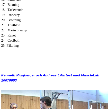
17. Boxning
18. Taekwondo
19. Ishockey
20. Brottning
21. Triathlon
22. Marin 5 kamp
23. Kanot
24. Goalboll
25. Fäktning
Kenneth Riggberger och Andreas Lilja test med MuscleLab
20070603