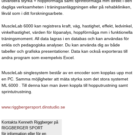
utvärdera styrka + hoppförmåga samt sprintförmåga mm direkt i den
dagliga verksamheten i träningsanläggningen eller på rehabkliniken,
likväl som i ditt forskningsarbete.
MuscleLab 6000 kan registrera kraft, väg, hastighet, effekt, ledvinkel,
vinkelhastighet, värden för löpanalys, hoppförmåga mm i funktionella
träningsmoment. All data lagras i en databas och kan användas för
enkla och pedagogiska analyser. Du kan använda dig av både
tabeller och grafiska presentationer. Data kan också exporteras till
andra program som exempelvis Excel.
MuscleLab singlesystem består av en encoder som kopplas upp mot
en PC. Samma möjligheter att mäta styrka som det stora systemet
ML 6000 . Till denna kan man även koppla till hopputrustning samt
sprintutrustning.
www.riggbergersport.dinstudio.se
Kontakta Kenneth Riggberger på
RIGGBERGER SPORT
för information eller för en