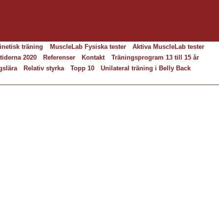
inetisk träning
MuscleLab Fysiska tester
Aktiva MuscleLab tester
tiderna 2020
Referenser
Kontakt
Träningsprogram 13 till 15 år
gslära
Relativ styrka
Topp 10
Unilateral träning i Belly Back