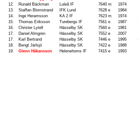
12.
Runald Bäckman
Luleå IF
7640 m
1974
13.
Staffan Blomstrand
IFK Lund
7628 e
1984
14.
Inge Heramsson
KA 2 IF
7623 m
1974
15.
Thomas Eriksson
Turebergs IF
7561 e
1987
16.
Christer Lytell
Hässelby SK
7560 e
1981
17.
Daniel Almgren
Hässelby SK
7552 e
2007
17.
Karl Bertrand
Hässelby SK
7446 e
1995
18.
Bengt Järlsjö
Hässelby SK
7422 e
1988
19.
Glenn Håkansson
Helenehoms IF
7415 e
1993