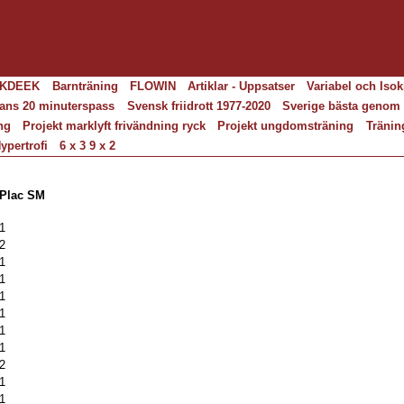
KDEEK
Barnträning
FLOWIN
Artiklar - Uppsatser
Variabel och Isok
ans 20 minuterspass
Svensk friidrott 1977-2020
Sverige bästa genom 
ng
Projekt marklyft frivändning ryck
Projekt ungdomsträning
Tränin
ypertrofi
6 x 3 9 x 2
Plac SM
1
2
1
1
1
1
1
1
2
1
1