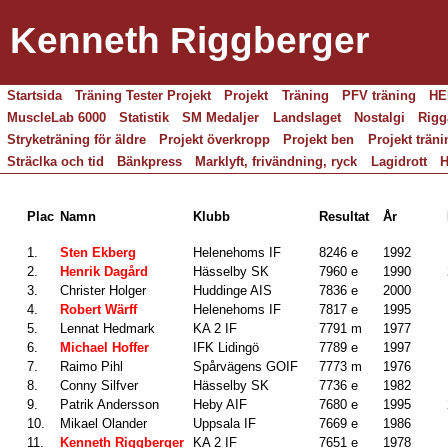
Kenneth Riggberger
Startsida
Träning Tester Projekt
Projekt
Träning
PFV träning
HE
MuscleLab 6000
Statistik
SM Medaljer
Landslaget
Nostalgi
Rigg
Stryketräning för äldre
Projekt överkropp
Projekt ben
Projekt träni
Sträclka och tid
Bänkpress
Marklyft, frivändning, ryck
Lagidrott
H
Plac
Namn
Klubb
Resultat
År
1.
Sten Ekberg
Helenehoms IF
8246 e
1992
2.
Henrik Dagård
Hässelby SK
7960 e
1990
3.
Christer Holger
Huddinge AIS
7836 e
2000
4.
Robert Wärff
Helenehoms IF
7817 e
1995
5.
Lennat Hedmark
KA 2 IF
7791 m
1977
6.
Michael Hoffer
IFK Lidingö
7789 e
1997
7.
Raimo Pihl
Spårvägens GOIF
7773 m
1976
8.
Conny Silfver
Hässelby SK
7736 e
1982
9.
Patrik Andersson
Heby AIF
7680 e
1995
10.
Mikael Olander
Uppsala IF
7669 e
1986
11.
Kenneth Riggberger
KA 2 IF
7651 e
1978