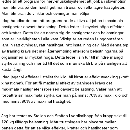
ledde till ett program för nerv-muskelsystemet att jobba i slowmotion
man blir bra på den hastihget man tränar och alla lägre hastigheter.
Man blir bra i de vinklar och övningar man väljer.
Idag handlar det om att programera de aktiva att jobba i maximala
hastigheter oavsett belastning. Detta leder till mycket höga effekter
och krafter. Detta för att närma sig de hastigheter och belastningar
som är i verkligheten i alla kast. Viktigt är att redan i ungdomsåren
lära in rätt övningar, rätt hastihget, rätt inställning osv. Med denna typ
av träning krävs det mer återhämtning eftersom belastningarna på
organismen är mycket höga. Detta leder i sin tur till mindre mängd
styrketräning och mer tid till det som man ska bli bra på nämligen att
kasta långt.
Idag jagar vi effekter i stället för kilo. All idrott är effektutveckling (kraft
x hastighet). För att få maximal effekt av träningen krävs det
maximala hastigheter i rörelsen oavsett belastning. Väljer man att
förbättra sin maximala styrka kör man på minst 70% av max i kilo och
med minst 90% av maximal hastighet.
Jag har testat av Stellan och Staffan i vertikalhopp från kroppsvikt till
120 kg tilläggs belastning. Mätutrustningen har placerat mellan
benen detta för att se vilka effekter, krafter och hastihgeter som