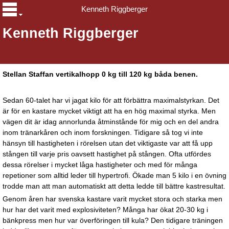
Kenneth Riggberger
Kenneth Riggberger
Stellan Staffan vertikalhopp 0 kg till 120 kg båda benen.
Sedan 60-talet har vi jagat kilo för att förbättra maximalstyrkan. Det
är för en kastare mycket viktigt att ha en hög maximal styrka. Men
vägen dit är idag annorlunda åtminstånde för mig och en del andra
inom tränarkåren och inom forskningen. Tidigare så tog vi inte
hänsyn till hastigheten i rörelsen utan det viktigaste var att få upp
stången till varje pris oavsett hastighet på stången. Ofta utfördes
dessa rörelser i mycket låga hastigheter och med för många
repetioner som alltid leder till hypertrofi. Ökade man 5 kilo i en övning
trodde man att man automatiskt att detta ledde till bättre kastresultat.
Genom åren har svenska kastare varit mycket stora och starka men
hur har det varit med explosiviteten? Många har ökat 20-30 kg i
bänkpress men hur var överföringen till kula? Den tidigare träningen