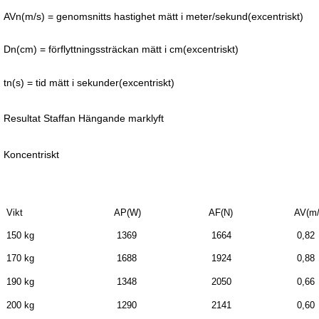
AVn(m/s) = genomsnitts hastighet mätt i meter/sekund(excentriskt)
Dn(cm) = förflyttningssträckan mätt i cm(excentriskt)
tn(s) = tid mätt i sekunder(excentriskt)
Resultat Staffan Hängande marklyft
Koncentriskt
Vikt
AP(W)
AF(N)
AV(m
150 kg
1369
1664
0,82
170 kg
1688
1924
0,88
190 kg
1348
2050
0,66
200 kg
1290
2141
0,60