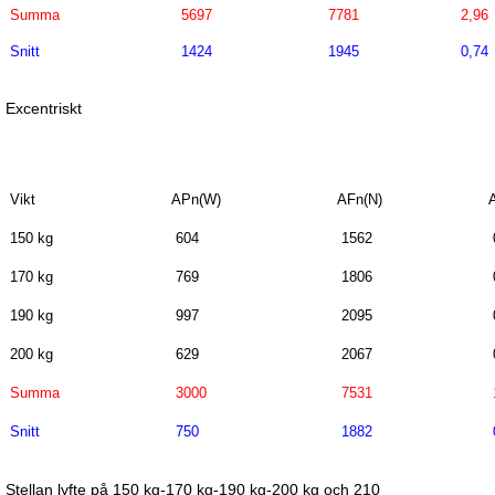
Summa
5697
7781
2,96
Snitt
1424
1945
0,74
Excentriskt
Vikt
APn(W)
AFn(N)
150 kg
604
1562
170 kg
769
1806
190 kg
997
2095
200 kg
629
2067
Summa
3000
7531
Snitt
750
1882
Stellan lyfte på 150 kg-170 kg-190 kg-200 kg och 210