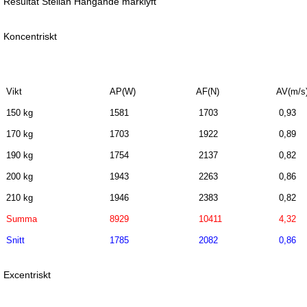
Resultat Stellan Hängande marklyft
Koncentriskt
Vikt
AP(W)
AF(N)
AV(m/s
150 kg
1581
1703
0,93
170 kg
1703
1922
0,89
190 kg
1754
2137
0,82
200 kg
1943
2263
0,86
210 kg
1946
2383
0,82
Summa
8929
10411
4,32
Snitt
1785
2082
0,86
Excentriskt