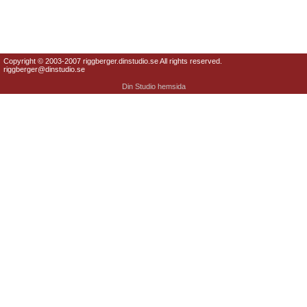
Copyright © 2003-2007 riggberger.dinstudio.se All rights reserved.
riggberger@dinstudio.se
Din Studio hemsida