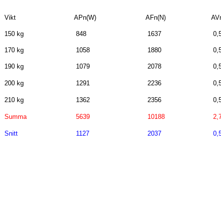
Vikt
APn(W)
AFn(N)
AV
150 kg
848
1637
0,
170 kg
1058
1880
0,
190 kg
1079
2078
0,
200 kg
1291
2236
0,
210 kg
1362
2356
0,
Summa
5639
10188
2,
Snitt
1127
2037
0,